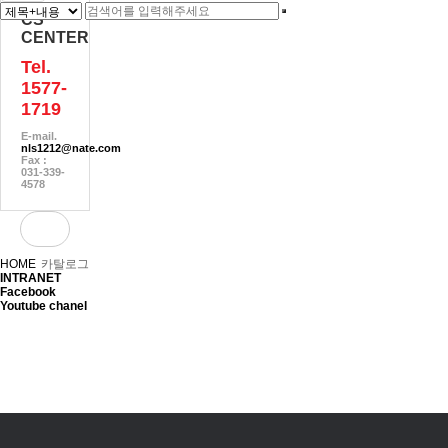
CS
CENTER
Tel.
1577-
1719
E-mail.
nls1212@nate.com
Fax :
031-339-
4578
HOME
카탈로그
INTRANET
Facebook
Youtube chanel