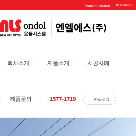
INTRANET
Youtube chanel
시공사례
회사소개
제품소개
시공사례
엔엘에스 온돌시스템의
시공사례를 확인하세요!
제품문의
1577-1719
카탈로그
반건식
오피스텔 층간소음 공사
페이지 정보
엔엘에스
4,354회
20-06-15 17:11
본문