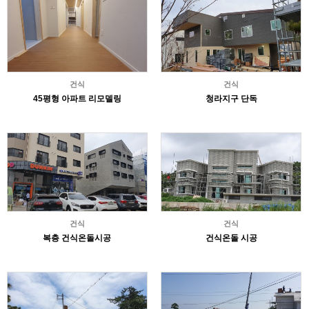
건식
건식
45평형 아파트 리모델링
청라지구 단독
건식
건식
복층 건식온돌시공
건식온돌 시공