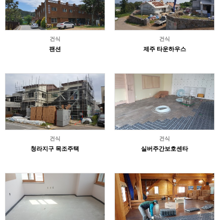
건식
건식
팬션
제주 타운하우스
건식
건식
청라지구 목조주택
실버주간보호센타