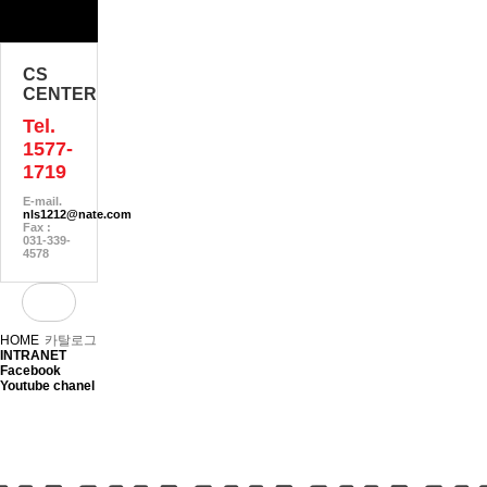
CS
CENTER
Tel.
1577-
1719
E-mail.
nls1212@nate.com
Fax :
031-339-
4578
HOME
카탈로그
INTRANET
Facebook
Youtube chanel