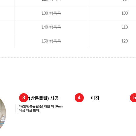
130 방통용
100
140 방통용
110
150 방통용
120
3
4
5
마감(방통몰탈) 시공
미장
마감(방통몰탈)은 패널 위 30mm
이상 타설 한다.