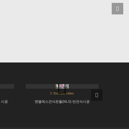
No image
YouTube video
 시공
엔엘에스건식온돌(NLS) 반건식시공
엔엘