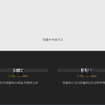
인증서 더보기
No image
No image
YouTube video
YouTube video
NLS(엔엘에스)패널 하중테스트
엔엘에스 건식온돌(NLS) 단독주택