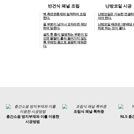
반건식 패널 조립
난방코일 시공
벽 측면완충재와 밀착하여 조립
난방코일은 가능한 연결하
한다.
아야 한다.
끝 부분이 남거나 모자라면 재단
난방코일 배관은 1분배당 
하여 맞춘다.
하로 하는 것이 좋다.
설치 후 틈이 발생하는 부분이 있
으면 몰탈이 흘러 들어가지 않도
록 우레탄 폼으로 꼼꼼히 매워준
다.
조립식 패널 특허증
층간소음 방지부재와 이를 이용한
NLS 
시공방법