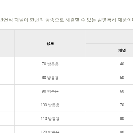
성
S의 반건식 패널이 한번의 공종으로 해결할 수 있는 발명특허 제품이
용도
패널
70 방통용
40
80 방통용
50
90 방통용
60
100 방통용
70
110 방통용
80
120 방통용
90