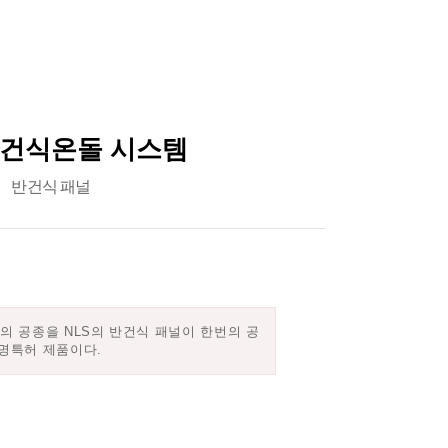
반건식온돌 시스템
반건식 패널
2종의 공종을 NLS의 반건식 패널이 한번의 공
발명특허 제품이다.