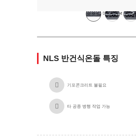
Prev
Next
NLS 반건식온돌 특징
기포콘크리트 불필요
타 공종 병행 작업 가능