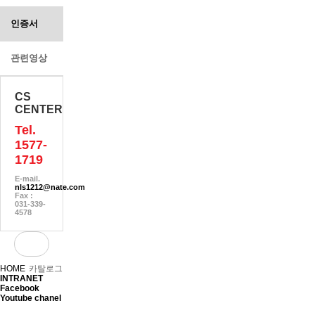
인증서
관련영상
CS
CENTER
Tel.
1577-
1719
E-mail.
nls1212@nate.com
Fax :
031-339-
4578
HOME
카탈로그
INTRANET
Facebook
Youtube chanel